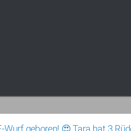
Wurf geboren! 😍 Tara hat 3 Rüd