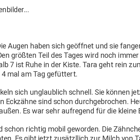
bilder...
ie Augen haben sich geöffnet und sie fangen 
Den größten Teil des Tages wird noch imme
halb 7 ist Ruhe in der Kiste. Tara geht rein z
e 4 mal am Tag gefüttert.
keln sich unglaublich schnell. Sie können je
en Eckzähne sind schon durchgebrochen. Heu
außen. Es war sehr aufregend für die kleine
d schon richtig mobil geworden. Die Zähnche
ten. Es gibt jetzt zusätzllich zur Milch von