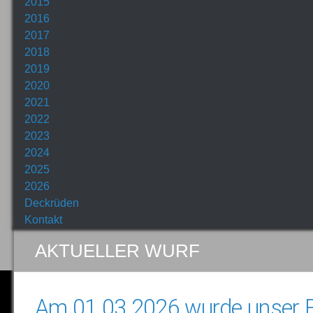
2015
2016
2017
2018
2019
2020
2021
2022
2023
2024
2025
2026
Deckrüden
Kontakt
AKTUELLER WURF
Am 01.03.2026 wurde unser F-