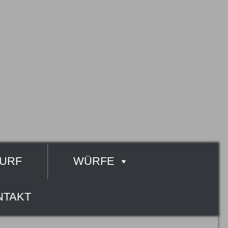
URF
WÜRFE
NTAKT