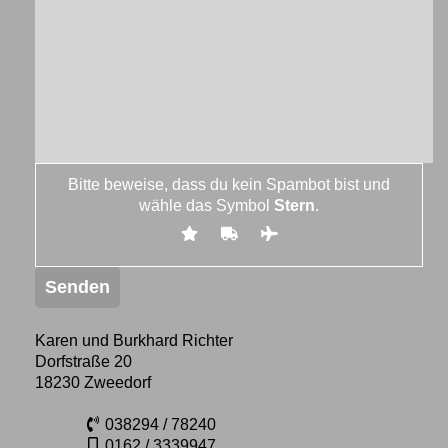
Bitte beweise, dass du kein Spambot bist und
wähle das Symbol
Stern
.
Karen und Burkhard Richter
Dorfstraße 20
18230 Zweedorf
038294 / 78240
0162 / 3339947