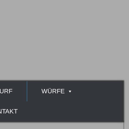
URF
WÜRFE
NTAKT